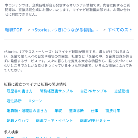
本コンテンツは、企業各社が自ら発信するオリジナル情報です。内容に関するご質
問等は、直接掲載企業にお願いいたします。マイナビ転職編集部では、お問い合わ
せに対応できません。
転職TOP
+Stories. -つぎにつながる物語。-
すべてのストー
>
>
+Stories.（プラスストーリーズ）はマイナビ転職が運営する、求人だけでは見えな
い、企業で働く人々の日常や職場の雰囲気、社風など「企業の中」を企業自身が飾ら
ずに発信するサービスです。人々の暮らしを変える大きな物語から、誰も気づいてい
ないところでたしかな幸せをつくっている小さな物語まで、いろんな物語にふれてみ
てください。
転職に役立つマイナビ転職の関連情報
履歴書の書き方
職務経歴書サンプル
自己PRサンプル
志望動機
適性診断
Uターン
退職願・退職届の書き方
年収
適職診断
仕事
面接対策
転職ノウハウ
転職フェア・イベント
転職WEBセミナー
求人検索