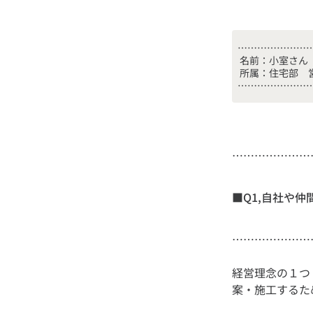
……………………
 名前：小室さん

 所属：住宅部　営業設計課

…………………
■Q1,自社や
経営理念の１つ