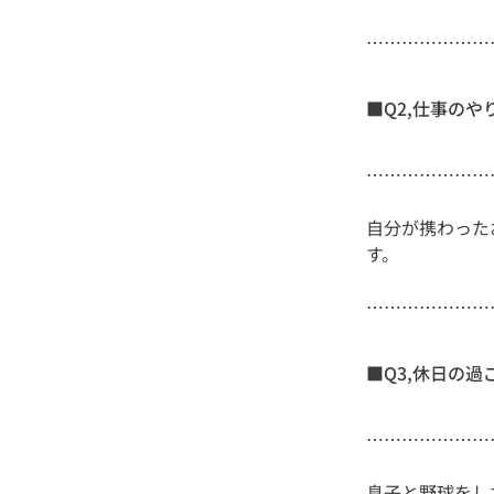
…………………
■Q2,仕事のや
自分が携わった
…………………
■Q3,休日の