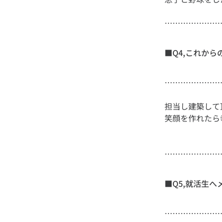
…………………
■Q4,これか
担当し建築して
…………………
■Q5,就活生へ