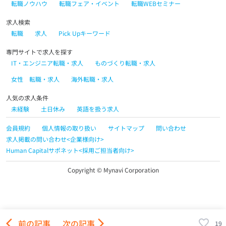
転職ノウハウ
転職フェア・イベント
転職WEBセミナー
求人検索
転職
求人
Pick Upキーワード
専門サイトで求人を探す
IT・エンジニア転職・求人
ものづくり転職・求人
女性 転職・求人
海外転職・求人
人気の求人条件
未経験
土日休み
英語を扱う求人
会員規約
個人情報の取り扱い
サイトマップ
問い合わせ
求人掲載の問い合わせ<企業様向け>
Human Capitalサポネット<採用ご担当者向け>
Copyright © Mynavi Corporation
arrow_back_ios
前の記事
次の記事
arrow_forward_ios
19