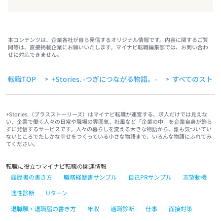
本コンテンツは、企業各社が自ら発信するオリジナル情報です。内容に関するご質
問等は、直接掲載企業にお願いいたします。マイナビ転職編集部では、お問い合わ
せに対応できません。
転職TOP
+Stories. -つぎにつながる物語。-
すべてのストー
>
>
+Stories.（プラスストーリーズ）はマイナビ転職が運営する、求人だけでは見えな
い、企業で働く人々の日常や職場の雰囲気、社風など「企業の中」を企業自身が飾ら
ずに発信するサービスです。人々の暮らしを変える大きな物語から、誰も気づいてい
ないところでたしかな幸せをつくっている小さな物語まで、いろんな物語にふれてみ
てください。
転職に役立つマイナビ転職の関連情報
履歴書の書き方
職務経歴書サンプル
自己PRサンプル
志望動機
適性診断
Uターン
退職願・退職届の書き方
年収
適職診断
仕事
面接対策