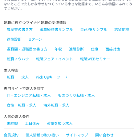
ないところでたしかな幸せをつくっている小さな物語まで、いろんな物語にふれてみ
てください。
転職に役立つマイナビ転職の関連情報
履歴書の書き方
職務経歴書サンプル
自己PRサンプル
志望動機
適性診断
Uターン
退職願・退職届の書き方
年収
適職診断
仕事
面接対策
転職ノウハウ
転職フェア・イベント
転職WEBセミナー
求人検索
転職
求人
Pick Upキーワード
専門サイトで求人を探す
IT・エンジニア転職・求人
ものづくり転職・求人
女性 転職・求人
海外転職・求人
人気の求人条件
未経験
土日休み
英語を扱う求人
会員規約
個人情報の取り扱い
サイトマップ
問い合わせ