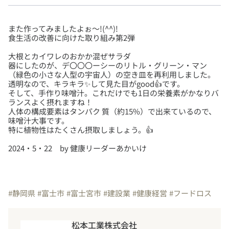
また作ってみましたよぉ～!(^^)!
大根とカイワレのおかか混ぜサラダ
器にしたのが、デ〇〇〇ーシーのリトル・グリーン・マン
（緑色の小さな人型の宇宙人）の空き皿を再利用しました。
透明なので、キラキラ✨して見た目がgood👍です。
そして、手作り味噌汁。これだけでも1日の栄養素がかなりバ
ランスよく摂れますね！
人体の構成要素はタンパク 質（約15%）で出来ているので、
味噌汁大事です。
2024・5・22 by 健康リーダーあかいけ
#静岡県
#富士市
#富士宮市
#建設業
#健康経営
#フードロス
松本工業株式会社