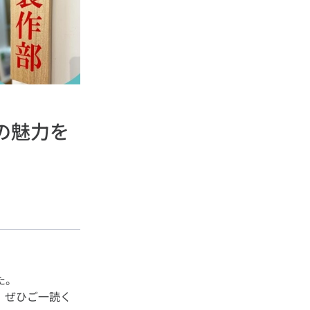
の魅力を
た。
、ぜひご一読く