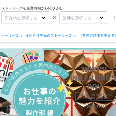
ストーリーズを企業情報から絞り込む
×
所在地を選択する
業種を選択する
ストーリーズ
株式会社五光のストーリーズ
【五光の装飾を支える
>
>