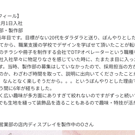
フィール】
12月1日入社
部・製作部
6年目です。目標がない20代をダラダラと送り、ぼんやりとし
えてから、職業支援の学校でデザインを学ばせて頂いたことが転
のチラシや冊子を制作する会社でDTPオペレーターという職種
社入社早々に物足りなさを感じていた時に、たまたま目に入っ
す。当時、製作部の募集はしていなかったので、採用担当の方
のか、わざわざ時間を取って、説明に出向いてくださったこと
。なんとなく楽しそうだから。。。というぼんやりとした理由
う間に6年が経ちました。
く広い趣味が多方面にありすぎて絞れないのですがずっと続い
でも生地を縫って装飾品を造ることもあるので趣味・特技が活