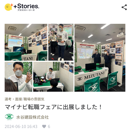
share
/
選考・面接
職場の雰囲気
マイナビ転職フェアに出展しました！
水谷建設株式会社
2024-06-10 16:43
6