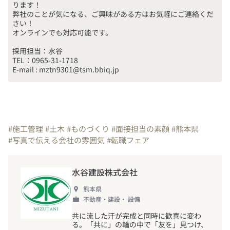
ります！

弊社のことが気になる、ご興味がある方はお気軽にご連絡くだ
さい！

採用担当：水谷

TEL：0965-31-1718

E-mail : mztn9301@tsm.bbiq.jp
#施工管理
#土木
#ものづくり
#面接担当の素顔
#熊本県
#写真で伝える会社の雰囲気
#転職フェア
水谷建設株式会社
熊本県
不動産・建設・ 設備
共に流した汗が完成と同時に歓喜に変わ
る。「共に」の輪の中で「友を」見つけ、