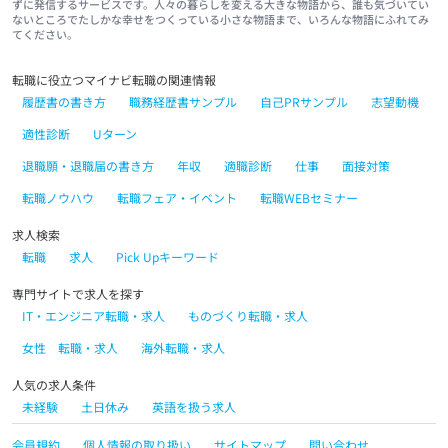
ずに発信するサービスです。人々の暮らしを変える大きな物語から、誰も気づいてい
ないところでたしかな幸せをつくっている小さな物語まで、いろんな物語にふれてみ
てください。
転職に役立つマイナビ転職の関連情報
履歴書の書き方
職務経歴書サンプル
自己PRサンプル
志望動機
適性診断
Uターン
退職願・退職届の書き方
年収
適職診断
仕事
面接対策
転職ノウハウ
転職フェア・イベント
転職WEBセミナー
求人検索
転職
求人
Pick Upキーワード
専門サイトで求人を探す
IT・エンジニア転職・求人
ものづくり転職・求人
女性 転職・求人
海外転職・求人
人気の求人条件
未経験
土日休み
英語を扱う求人
会員規約
個人情報の取り扱い
サイトマップ
問い合わせ