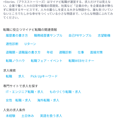
+Stories.（プラスストーリーズ）はマイナビ転職が運営する、求人だけでは見えな
い、企業で働く人々の日常や職場の雰囲気、社風など「企業の中」を企業自身が飾ら
ずに発信するサービスです。人々の暮らしを変える大きな物語から、誰も気づいてい
ないところでたしかな幸せをつくっている小さな物語まで、いろんな物語にふれてみ
てください。
転職に役立つマイナビ転職の関連情報
履歴書の書き方
職務経歴書サンプル
自己PRサンプル
志望動機
適性診断
Uターン
退職願・退職届の書き方
年収
適職診断
仕事
面接対策
転職ノウハウ
転職フェア・イベント
転職WEBセミナー
求人検索
転職
求人
Pick Upキーワード
専門サイトで求人を探す
IT・エンジニア転職・求人
ものづくり転職・求人
女性 転職・求人
海外転職・求人
人気の求人条件
未経験
土日休み
英語を扱う求人