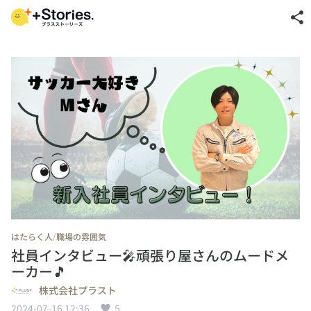
share
/
はたらく人
職場の雰囲気
社員インタビュー🎤頑張り屋さんのムードメ
ーカー🎵
株式会社プラスト
2024-07-16 12:36
5