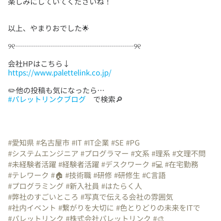
https://www.palettelink.co.jp/
#パレットリンクブログ
で検索🔎
#愛知県
#名古屋市
#IT
#IT企業
#SE
#PG
#システムエンジニア
#プログラマー
#文系
#理系
#文理不問
#未経験者活躍
#経験者活躍
#デスクワーク
#💻
#在宅勤務
#テレワーク
#🏠
#技術職
#研修
#研修生
#C言語
#プログラミング
#新入社員
#はたらく人
#弊社のすごいところ
#写真で伝える会社の雰囲気
#社内イベント
#繋がりを大切に
#色とりどりの未来をITで
#パレットリンク
#株式会社パレットリンク
#🎨