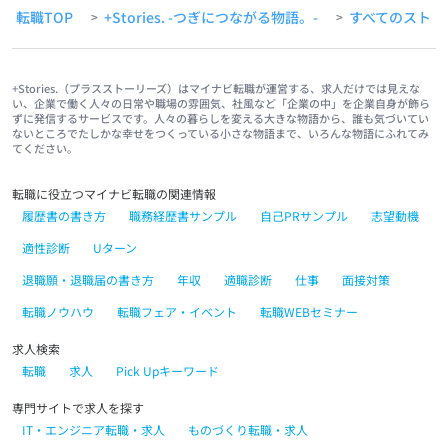
転職TOP
+Stories. -つぎにつながる物語。-
すべてのストー
>
>
+Stories.（プラスストーリーズ）はマイナビ転職が運営する、求人だけでは見えな
い、企業で働く人々の日常や職場の雰囲気、社風など「企業の中」を企業自身が飾ら
ずに発信するサービスです。人々の暮らしを変える大きな物語から、誰も気づいてい
ないところでたしかな幸せをつくっている小さな物語まで、いろんな物語にふれてみ
てください。
転職に役立つマイナビ転職の関連情報
履歴書の書き方
職務経歴書サンプル
自己PRサンプル
志望動機
適性診断
Uターン
退職願・退職届の書き方
年収
適職診断
仕事
面接対策
転職ノウハウ
転職フェア・イベント
転職WEBセミナー
求人検索
転職
求人
Pick Upキーワード
専門サイトで求人を探す
IT・エンジニア転職・求人
ものづくり転職・求人