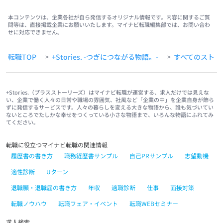
本コンテンツは、企業各社が自ら発信するオリジナル情報です。内容に関するご質
問等は、直接掲載企業にお願いいたします。マイナビ転職編集部では、お問い合わ
せに対応できません。
転職TOP
+Stories. -つぎにつながる物語。-
すべてのストー
>
>
+Stories.（プラスストーリーズ）はマイナビ転職が運営する、求人だけでは見えな
い、企業で働く人々の日常や職場の雰囲気、社風など「企業の中」を企業自身が飾ら
ずに発信するサービスです。人々の暮らしを変える大きな物語から、誰も気づいてい
ないところでたしかな幸せをつくっている小さな物語まで、いろんな物語にふれてみ
てください。
転職に役立つマイナビ転職の関連情報
履歴書の書き方
職務経歴書サンプル
自己PRサンプル
志望動機
適性診断
Uターン
退職願・退職届の書き方
年収
適職診断
仕事
面接対策
転職ノウハウ
転職フェア・イベント
転職WEBセミナー
求人検索