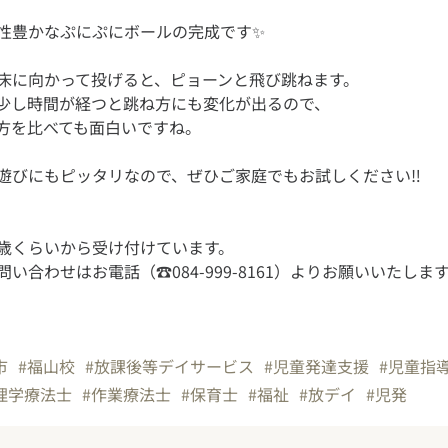
床に向かって投げると、ピョーンと飛び跳ねます。
少し時間が経つと跳ね方にも変化が出るので、
歳くらいから受け付けています。
い合わせはお電話（☎084-999-8161）よりお願いいたします
市
#福山校
#放課後等デイサービス
#児童発達支援
#児童指
理学療法士
#作業療法士
#保育士
#福祉
#放デイ
#児発