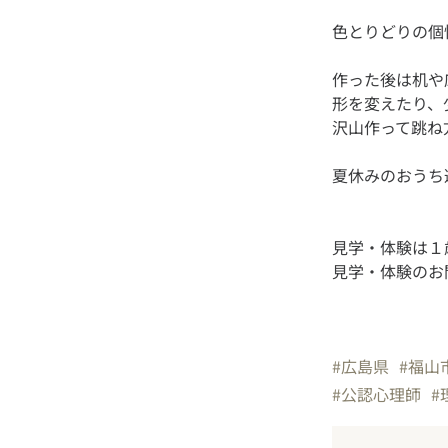
作った後は机や
形を変えたり、
見学・体験は１
見学・体験のお問
#広島県
#福山
#公認心理師
#