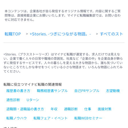
本コンテンツは、企業各社が自ら発信するオリジナル情報です。内容に関するご質
問等は、直接掲載企業にお願いいたします。マイナビ転職編集部では、お問い合わ
せに対応できません。
転職TOP
+Stories. -つぎにつながる物語。-
すべてのストー
>
>
+Stories.（プラスストーリーズ）はマイナビ転職が運営する、求人だけでは見えな
い、企業で働く人々の日常や職場の雰囲気、社風など「企業の中」を企業自身が飾ら
ずに発信するサービスです。人々の暮らしを変える大きな物語から、誰も気づいてい
ないところでたしかな幸せをつくっている小さな物語まで、いろんな物語にふれてみ
てください。
転職に役立つマイナビ転職の関連情報
履歴書の書き方
職務経歴書サンプル
自己PRサンプル
志望動機
適性診断
Uターン
退職願・退職届の書き方
年収
適職診断
仕事
面接対策
転職ノウハウ
転職フェア・イベント
転職WEBセミナー