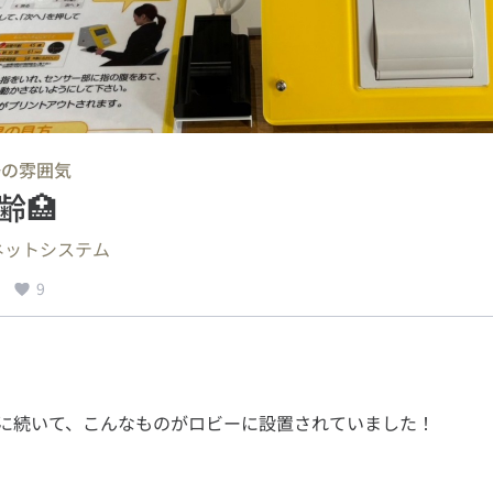
場の雰囲気
齢🏥
ネットシステム
9