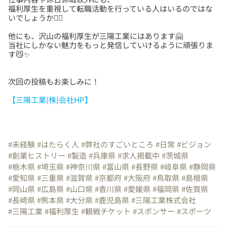
福利厚生を重視して転職活動を行っている人はいるのではな
他にも、沢山の福利厚生が三陽工業にはあります🤗
当社にしかない魅力をもっと発信していけるように頑張りま
【三陽工業(株)会社HP】
#未経験
#はたらく人
#弊社のすごいところ
#日常
#ビジョン
#創業ヒストリー
#製造
#兵庫県
#求人掲載中
#茨城県
#栃木県
#埼玉県
#神奈川県
#富山県
#長野県
#岐阜県
#静岡県
#愛知県
#三重県
#滋賀県
#京都府
#大阪府
#鳥取県
#島根県
#岡山県
#広島県
#山口県
#香川県
#愛媛県
#福岡県
#佐賀県
#長崎県
#熊本県
#大分県
#鹿児島県
#三陽工業株式会社
#三陽工業
#福利厚生
#観戦チケット
#スポンサー
#スポーツ