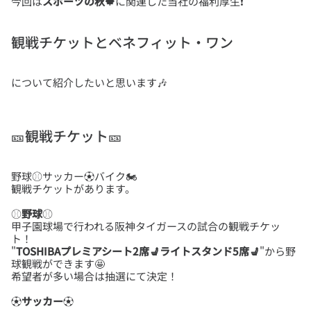
今回は
スポーツの秋🍁
に関連した当社の福利厚生❗
観戦チケットとベネフィット・ワン
🎫観戦チケット🎫
野球⚾サッカー⚽バイク🏍
⚾
野球
⚾
甲子園球場で行われる阪神タイガースの試合の観戦チケッ
ト！
"
TOSHIBAプレミアシート2席💺ライトスタンド5席💺
"から野
球観戦ができます🤩
⚽
サッカー
⚽