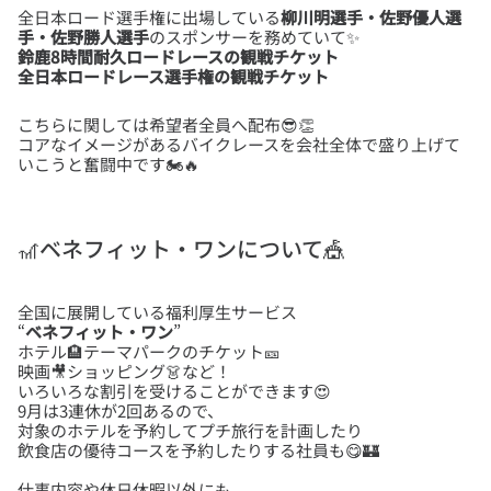
全日本ロード選手権に出場している
柳川明選手・佐野優人選
手・佐野勝人選手
鈴鹿8時間耐久ロードレースの観戦チケット
全日本ロードレース選手権の観戦チケット
こちらに関しては希望者全員へ配布😎👏
コアなイメージがあるバイクレースを会社全体で盛り上げて
🎢ベネフィット・ワンについて🎪
全国に展開している福利厚生サービス
“
ベネフィット・ワン
”
ホテル🏨テーマパークのチケット🎫
映画🎥ショッピング👗など！
いろいろな割引を受けることができます😍
9月は3連休が2回あるので、
対象のホテルを予約してプチ旅行を計画したり
仕事内容や休日休暇以外にも、