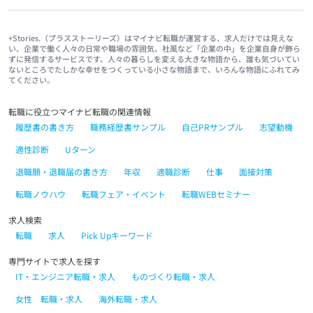
+Stories.（プラスストーリーズ）はマイナビ転職が運営する、求人だけでは見えな
い、企業で働く人々の日常や職場の雰囲気、社風など「企業の中」を企業自身が飾ら
ずに発信するサービスです。人々の暮らしを変える大きな物語から、誰も気づいてい
ないところでたしかな幸せをつくっている小さな物語まで、いろんな物語にふれてみ
てください。
転職に役立つマイナビ転職の関連情報
履歴書の書き方
職務経歴書サンプル
自己PRサンプル
志望動機
適性診断
Uターン
退職願・退職届の書き方
年収
適職診断
仕事
面接対策
転職ノウハウ
転職フェア・イベント
転職WEBセミナー
求人検索
転職
求人
Pick Upキーワード
専門サイトで求人を探す
IT・エンジニア転職・求人
ものづくり転職・求人
女性 転職・求人
海外転職・求人