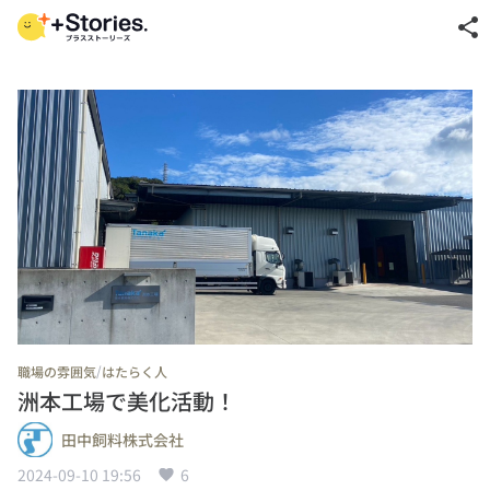
share
/
職場の雰囲気
はたらく人
洲本工場で美化活動！
田中飼料株式会社
2024-09-10 19:56
6