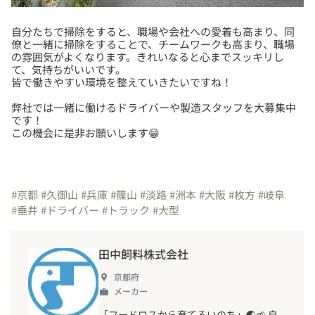
自分たちで掃除をすると、職場や会社への愛着も高まり、同
僚と一緒に掃除をすることで、チームワークも高まり、職場
の雰囲気がよくなります。きれいなると心までスッキリし
て、気持ちがいいです。
弊社では一緒に働けるドライバーや製造スタッフを大募集中
です！
この機会に是非お願いします😁
#京都
#久御山
#兵庫
#篠山
#淡路
#洲本
#大阪
#枚方
#岐阜
#垂井
#ドライバー
#トラック
#大型
田中飼料株式会社
京都府
メーカー
「フードロスから育てるいのち」🌏🌱 自