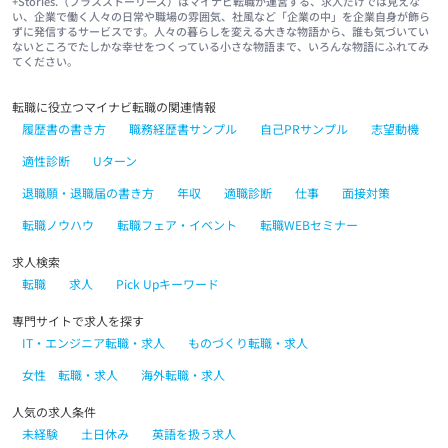
+Stories.（プラスストーリーズ）はマイナビ転職が運営する、求人だけでは見えな
い、企業で働く人々の日常や職場の雰囲気、社風など「企業の中」を企業自身が飾ら
ずに発信するサービスです。人々の暮らしを変える大きな物語から、誰も気づいてい
ないところでたしかな幸せをつくっている小さな物語まで、いろんな物語にふれてみ
てください。
転職に役立つマイナビ転職の関連情報
履歴書の書き方
職務経歴書サンプル
自己PRサンプル
志望動機
適性診断
Uターン
退職願・退職届の書き方
年収
適職診断
仕事
面接対策
転職ノウハウ
転職フェア・イベント
転職WEBセミナー
求人検索
転職
求人
Pick Upキーワード
専門サイトで求人を探す
IT・エンジニア転職・求人
ものづくり転職・求人
女性 転職・求人
海外転職・求人
人気の求人条件
未経験
土日休み
英語を扱う求人