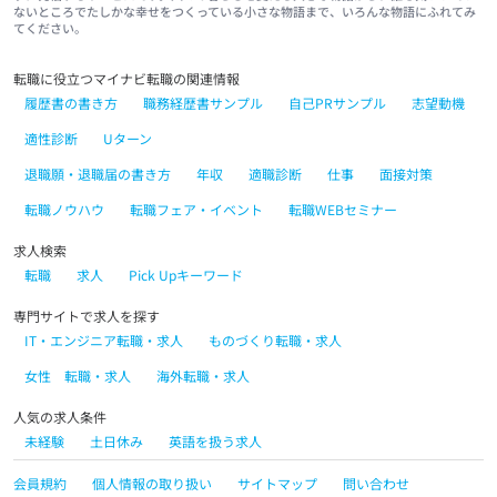
ないところでたしかな幸せをつくっている小さな物語まで、いろんな物語にふれてみ
てください。
転職に役立つマイナビ転職の関連情報
履歴書の書き方
職務経歴書サンプル
自己PRサンプル
志望動機
適性診断
Uターン
退職願・退職届の書き方
年収
適職診断
仕事
面接対策
転職ノウハウ
転職フェア・イベント
転職WEBセミナー
求人検索
転職
求人
Pick Upキーワード
専門サイトで求人を探す
IT・エンジニア転職・求人
ものづくり転職・求人
女性 転職・求人
海外転職・求人
人気の求人条件
未経験
土日休み
英語を扱う求人
会員規約
個人情報の取り扱い
サイトマップ
問い合わせ