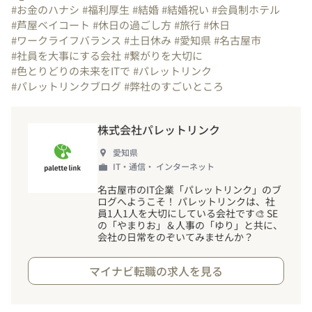
#お金のハナシ
#福利厚生
#結婚
#結婚祝い
#会員制ホテル
#芦屋ベイコート
#休日の過ごし方
#旅行
#休日
#ワークライフバランス
#土日休み
#愛知県
#名古屋市
#社員を大事にする会社
#繋がりを大切に
#色とりどりの未来をITで
#パレットリンク
#パレットリンクブログ
#弊社のすごいところ
株式会社パレットリンク
愛知県
IT・通信・ インターネット
名古屋市のIT企業「パレットリンク」のブ
ログへようこそ
！
パレットリンクは、社
員1人1人を大切にしている会社です🎨 SE
の「やまりお」＆人事の「ゆり」と共に、
会社の日常をのぞいてみませんか？
マイナビ転職の求人を見る