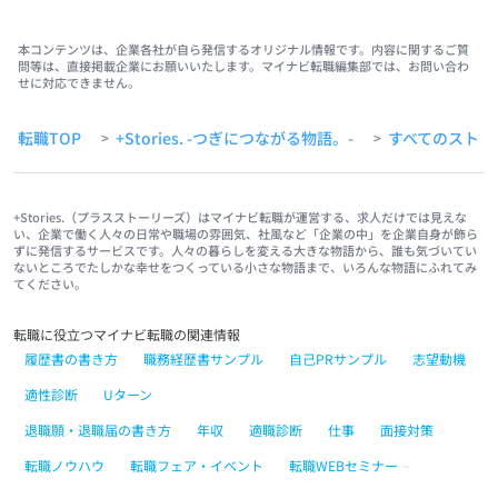
本コンテンツは、企業各社が自ら発信するオリジナル情報です。内容に関するご質
問等は、直接掲載企業にお願いいたします。マイナビ転職編集部では、お問い合わ
せに対応できません。
転職TOP
+Stories. -つぎにつながる物語。-
すべてのストー
>
>
+Stories.（プラスストーリーズ）はマイナビ転職が運営する、求人だけでは見えな
い、企業で働く人々の日常や職場の雰囲気、社風など「企業の中」を企業自身が飾ら
ずに発信するサービスです。人々の暮らしを変える大きな物語から、誰も気づいてい
ないところでたしかな幸せをつくっている小さな物語まで、いろんな物語にふれてみ
てください。
転職に役立つマイナビ転職の関連情報
履歴書の書き方
職務経歴書サンプル
自己PRサンプル
志望動機
適性診断
Uターン
退職願・退職届の書き方
年収
適職診断
仕事
面接対策
転職ノウハウ
転職フェア・イベント
転職WEBセミナー