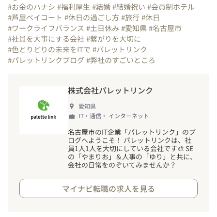
#お金のハナシ
#福利厚生
#結婚
#結婚祝い
#会員制ホテル
#芦屋ベイコート
#休日の過ごし方
#旅行
#休日
#ワークライフバランス
#土日休み
#愛知県
#名古屋市
#社員を大事にする会社
#繋がりを大切に
#色とりどりの未来をITで
#パレットリンク
#パレットリンクブログ
#弊社のすごいところ
株式会社パレットリンク
愛知県
IT・通信・ インターネット
名古屋市のIT企業「パレットリンク」のブ
ログへようこそ
！
パレットリンクは、社
員1人1人を大切にしている会社です🎨 SE
の「やまりお」＆人事の「ゆり」と共に、
会社の日常をのぞいてみませんか？
マイナビ転職の求人を見る