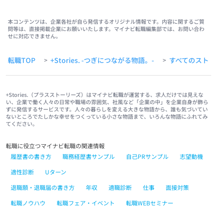
本コンテンツは、企業各社が自ら発信するオリジナル情報です。内容に関するご質
問等は、直接掲載企業にお願いいたします。マイナビ転職編集部では、お問い合わ
せに対応できません。
転職TOP
+Stories. -つぎにつながる物語。-
すべてのストー
>
>
+Stories.（プラスストーリーズ）はマイナビ転職が運営する、求人だけでは見えな
い、企業で働く人々の日常や職場の雰囲気、社風など「企業の中」を企業自身が飾ら
ずに発信するサービスです。人々の暮らしを変える大きな物語から、誰も気づいてい
ないところでたしかな幸せをつくっている小さな物語まで、いろんな物語にふれてみ
てください。
転職に役立つマイナビ転職の関連情報
履歴書の書き方
職務経歴書サンプル
自己PRサンプル
志望動機
適性診断
Uターン
退職願・退職届の書き方
年収
適職診断
仕事
面接対策
転職ノウハウ
転職フェア・イベント
転職WEBセミナー