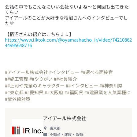
会話の中でもこんなにいい会社ないよね～と何回も出てきた
くらい
アイアールのことが大好きな栢沼さんへのインタビューでし
https://www.tiktok.com/@oyamashacho_ir/video/74210862
44995648776
#アイアール株式会社
#インタビュー
##選べる面接官
##施工管理
##やりがい
##社員紹介
##上司や先輩のキャラクター
##インタビュー
##神奈川県
##東京都
##愛知県
##大阪府
##福岡県
##建設業を人気業種に
#紫外線対策
アイアール株式会社
東京都
不動産・建設・ 設備