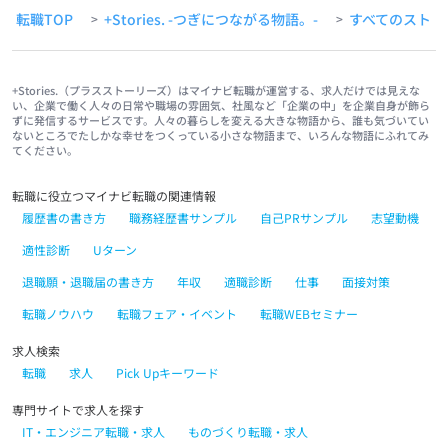
転職TOP
+Stories. -つぎにつながる物語。-
すべてのストー
>
>
+Stories.（プラスストーリーズ）はマイナビ転職が運営する、求人だけでは見えな
い、企業で働く人々の日常や職場の雰囲気、社風など「企業の中」を企業自身が飾ら
ずに発信するサービスです。人々の暮らしを変える大きな物語から、誰も気づいてい
ないところでたしかな幸せをつくっている小さな物語まで、いろんな物語にふれてみ
てください。
転職に役立つマイナビ転職の関連情報
履歴書の書き方
職務経歴書サンプル
自己PRサンプル
志望動機
適性診断
Uターン
退職願・退職届の書き方
年収
適職診断
仕事
面接対策
転職ノウハウ
転職フェア・イベント
転職WEBセミナー
求人検索
転職
求人
Pick Upキーワード
専門サイトで求人を探す
IT・エンジニア転職・求人
ものづくり転職・求人