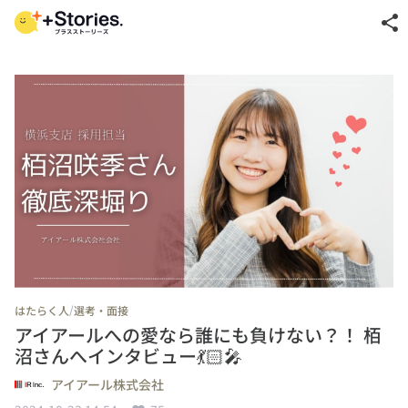
share
/
はたらく人
選考・面接
アイアールへの愛なら誰にも負けない？！ 栢
沼さんへインタビュー💃🏻🎤
アイアール株式会社