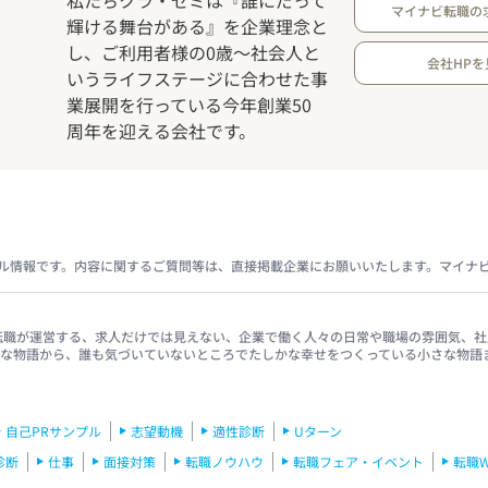
マイナビ転職の
輝ける舞台がある』を企業理念と
し、ご利用者様の0歳～社会人と
会社HPを
いうライフステージに合わせた事
業展開を行っている今年創業50
周年を迎える会社です。
ル情報です。内容に関するご質問等は、直接掲載企業にお願いいたします。マイナ
イナビ転職が運営する、求人だけでは見えない、企業で働く人々の日常や職場の雰囲気
きな物語から、誰も気づいていないところでたしかな幸せをつくっている小さな物語
自己PRサンプル
志望動機
適性診断
Uターン
診断
仕事
面接対策
転職ノウハウ
転職フェア・イベント
転職