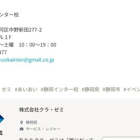
ンター校
区中野新田277-2
ル１F
土曜 10：00～19：00
477
izuokainter@gmail.co.jp
・ゼミ
#あいあい
#静岡インター校
#静岡県
#静岡市
#イベ
株式会社クラ・ゼミ
静岡県
サービス・ レジャー
私たちクラ・ゼミは『誰にだって