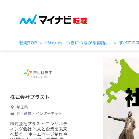
転職TOP
+Stories. -つぎにつながる物語。-
すべての
>
>
株式会社プラスト
埼玉県
IT・通信・ インターネット
株式会社プラスト コンサルテ
ィング会社 ＼人と企業を未来
へ繋ぐ／ ホームページ制作や