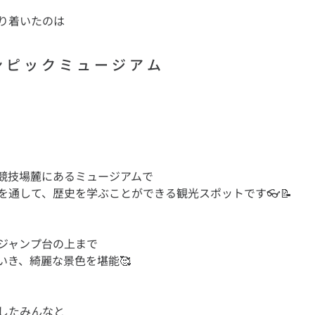
り着いたのは
 ピ ッ ク ミ ュ ー ジ ア ム
競技場麓にあるミュージアムで
ジャンプ台の上まで
したみんなと