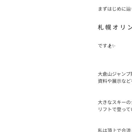
まずはじめに辿
札 幌 オ リ ン
大倉山ジャンプ
大きなスキーの
私は頂上で合流