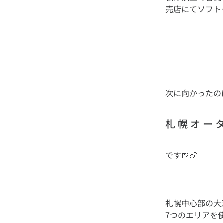
次に向かったの
札 幌 オ ー 
札幌中心部の大
7つのエリアを