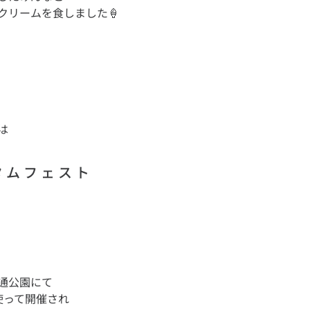
は
タ ム フ ェ ス ト
通公園にて
使って開催され