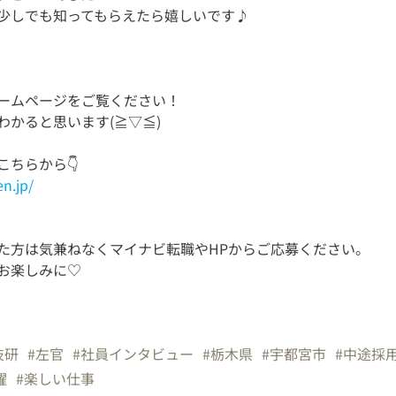
ームページをご覧ください！
en.jp/
た方は気兼ねなくマイナビ転職やHPからご応募ください。
お楽しみに♡
技研
#左官
#社員インタビュー
#栃木県
#宇都宮市
#中途採
躍
#楽しい仕事