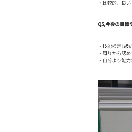
Q5,今後の目
・技能検定1級
・周りから認め