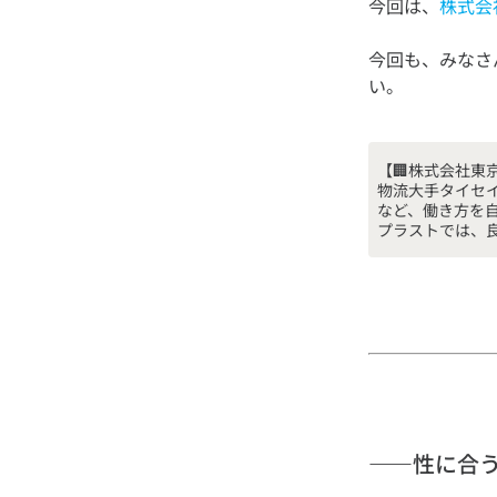
今回は、
株式会
今回も、みなさ
【🏢株式会社東
物流大手タイセ
など、働き方を
——性に合