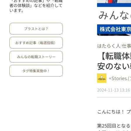
「おすすめの記事」や「転職
者の体験談」などを紹介して
います。
プラストとは？
おすすめ記事（毎週投稿）
はたらく人
仕
/
【転職体
みんなの転職ストーリー
安のない
タグ特集実施中！
+Storie
2024-11-13 13:16
第25回目となる