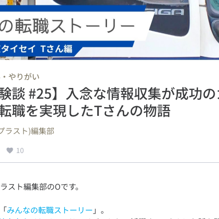
事・やりがい
験談 #25】入念な情報収集が成功
転職を実現したTさんの物語
s.(プラスト)編集部
10
「
みんなの転職ストーリー
」。