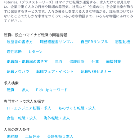
+Stories.（プラスストーリーズ）はマイナビ転職が運営する、求人だけでは見えな
い、企業で働く人々の日常や職場の雰囲気、社風など「企業の中」を企業自身が飾ら
ずに発信するサービスです。人々の暮らしを変える大きな物語から、誰も気づいてい
ないところでたしかな幸せをつくっている小さな物語まで、いろんな物語にふれてみ
てください。
転職に役立つマイナビ転職の関連情報
履歴書の書き方
職務経歴書サンプル
自己PRサンプル
志望動機
適性診断
Uターン
退職願・退職届の書き方
年収
適職診断
仕事
面接対策
転職ノウハウ
転職フェア・イベント
転職WEBセミナー
求人検索
転職
求人
Pick Upキーワード
専門サイトで求人を探す
IT・エンジニア転職・求人
ものづくり転職・求人
女性 転職・求人
海外転職・求人
人気の求人条件
未経験
土日休み
英語を扱う求人