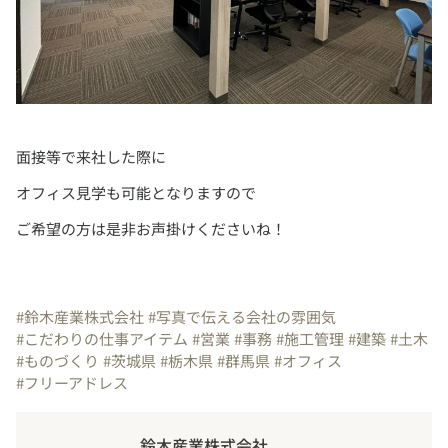
ご希望の方は是非お声掛けくださいね！
#鈴木産業株式会社
#写真で伝える会社の雰囲気
#こだわりの仕事アイテム
#営業
#事務
#施工管理
#建築
#土木
#ものづくり
#茨城県
#栃木県
#群馬県
#オフィス
#フリーアドレス
鈴木産業株式会社