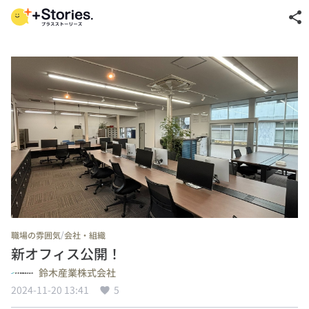
share
/
職場の雰囲気
会社・組織
新オフィス公開！
鈴木産業株式会社
2024-11-20 13:41
5