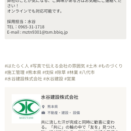
弊社のことが気になる、ご興味がある方はお気軽にご連絡くだ
さい！

採用担当：水谷

TEL：0965-31-1718

E-mail : mztn9301@tsm.bbiq.jp
#はたらく人
#写真で伝える会社の雰囲気
#土木
#ものづくり
#施工管理
#熊本県
#伐採
#除草
#林業
#八代市
#水谷建設株式会社
#水谷建設
#営業
水谷建設株式会社
熊本県
不動産・建設・ 設備
共に流した汗が完成と同時に歓喜に変わ
る。「共に」の輪の中で「友を」見つけ、