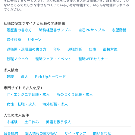
ずに発信するサービスです。人々の暮らしを変える大きな物語から、誰も気づいてい
ないところでたしかな幸せをつくっている小さな物語まで、いろんな物語にふれてみ
てください。
転職に役立つマイナビ転職の関連情報
履歴書の書き方
職務経歴書サンプル
自己PRサンプル
志望動機
適性診断
Uターン
退職願・退職届の書き方
年収
適職診断
仕事
面接対策
転職ノウハウ
転職フェア・イベント
転職WEBセミナー
求人検索
転職
求人
Pick Upキーワード
専門サイトで求人を探す
IT・エンジニア転職・求人
ものづくり転職・求人
女性 転職・求人
海外転職・求人
人気の求人条件
未経験
土日休み
英語を扱う求人
会員規約
個人情報の取り扱い
サイトマップ
問い合わせ