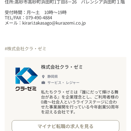
住所:高砂市高砂町浜田町1丁目8－26 バレンシア浜田町１階
受付時間：月～土 10時～19時
TEL/FAX：079-490-4884
メール：kirari.takasago@kurazemi.co.jp
#株式会社クラ・ゼミ
株式会社クラ・ゼミ
静岡県
サービス・ レジャー
私たちクラ・ゼミは『誰にだって輝ける舞
台がある』を企業理念とし、ご利用者様の
0歳～社会人というライフステージに合わ
せた事業展開を行っている今年創業50周年
を迎える会社です。
マイナビ転職の求人を見る