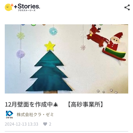
share
12月壁面を作成中🎄 【高砂事業所】
株式会社クラ・ゼミ
2024-12-13 13:33
2