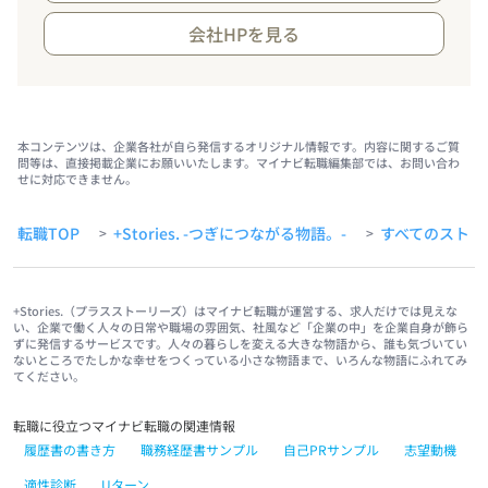
会社HPを見る
本コンテンツは、企業各社が自ら発信するオリジナル情報です。内容に関するご質
問等は、直接掲載企業にお願いいたします。マイナビ転職編集部では、お問い合わ
せに対応できません。
転職TOP
+Stories. -つぎにつながる物語。-
すべてのストー
>
>
+Stories.（プラスストーリーズ）はマイナビ転職が運営する、求人だけでは見えな
い、企業で働く人々の日常や職場の雰囲気、社風など「企業の中」を企業自身が飾ら
ずに発信するサービスです。人々の暮らしを変える大きな物語から、誰も気づいてい
ないところでたしかな幸せをつくっている小さな物語まで、いろんな物語にふれてみ
てください。
転職に役立つマイナビ転職の関連情報
履歴書の書き方
職務経歴書サンプル
自己PRサンプル
志望動機
適性診断
Uターン