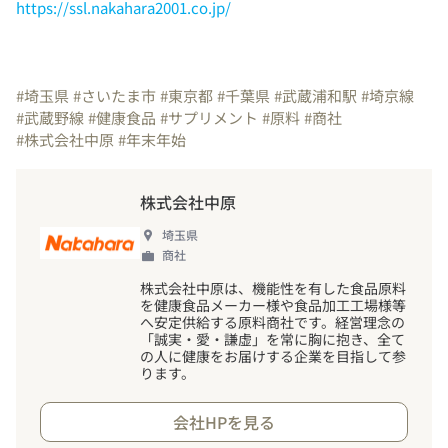
https://ssl.nakahara2001.co.jp/
#埼玉県
#さいたま市
#東京都
#千葉県
#武蔵浦和駅
#埼京線
#武蔵野線
#健康食品
#サプリメント
#原料
#商社
#株式会社中原
#年末年始
株式会社中原
埼玉県
商社
株式会社中原は、機能性を有した食品原料
を健康食品メーカー様や食品加工工場様等
へ安定供給する原料商社です。経営理念の
「誠実・愛・謙虚」を常に胸に抱き、全て
の人に健康をお届けする企業を目指して参
ります。
会社HPを見る