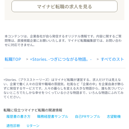
マイナビ転職の求人を見る
本コンテンツは、企業各社が自ら発信するオリジナル情報です。内容に関するご質
問等は、直接掲載企業にお願いいたします。マイナビ転職編集部では、お問い合わ
せに対応できません。
転職TOP
+Stories. -つぎにつながる物語。-
すべてのストー
>
>
+Stories.（プラスストーリーズ）はマイナビ転職が運営する、求人だけでは見えな
い、企業で働く人々の日常や職場の雰囲気、社風など「企業の中」を企業自身が飾ら
ずに発信するサービスです。人々の暮らしを変える大きな物語から、誰も気づいてい
ないところでたしかな幸せをつくっている小さな物語まで、いろんな物語にふれてみ
てください。
転職に役立つマイナビ転職の関連情報
履歴書の書き方
職務経歴書サンプル
自己PRサンプル
志望動機
適性診断
Uターン