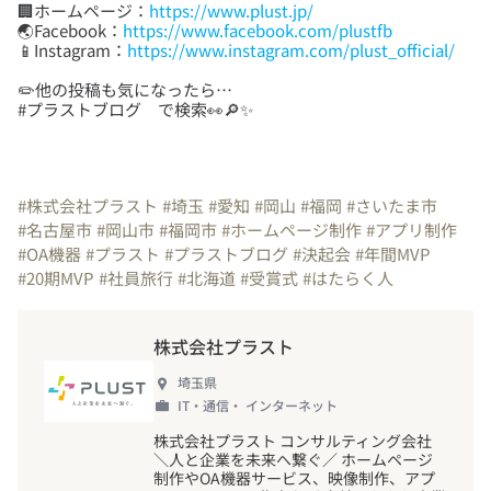
🏢ホームページ：
https://www.plust.jp/
🌏Facebook：
https://www.facebook.com/plustfb
📱Instagram：
https://www.instagram.com/plust_official/
✏️他の投稿も気になったら…
#プラストブログ で検索👀🔎✨
#株式会社プラスト
#埼玉
#愛知
#岡山
#福岡
#さいたま市
#名古屋市
#岡山市
#福岡市
#ホームページ制作
#アプリ制作
#OA機器
#プラスト
#プラストブログ
#決起会
#年間MVP
#20期MVP
#社員旅行
#北海道
#受賞式
#はたらく人
株式会社プラスト
埼玉県
IT・通信・ インターネット
株式会社プラスト コンサルティング会社
＼人と企業を未来へ繋ぐ／ ホームページ
制作やOA機器サービス、映像制作、アプ