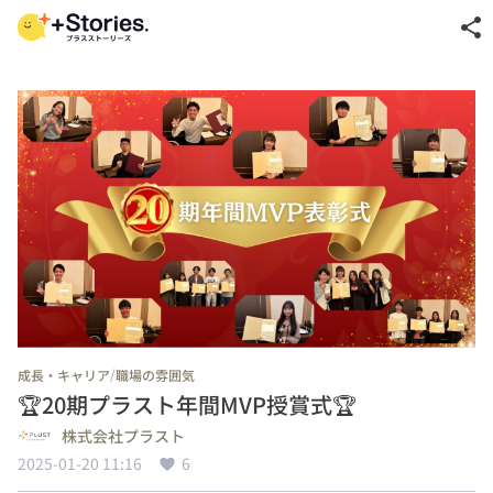
share
/
成長・キャリア
職場の雰囲気
🏆20期プラスト年間MVP授賞式🏆
株式会社プラスト
2025-01-20 11:16
6