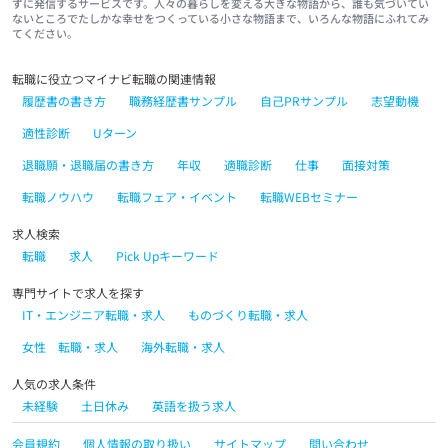
ずに発信するサービスです。人々の暮らしを変える大きな物語から、誰も気づいてい
ないところでたしかな幸せをつくっている小さな物語まで、いろんな物語にふれてみ
てください。
転職に役立つマイナビ転職の関連情報
履歴書の書き方
職務経歴書サンプル
自己PRサンプル
志望動機
適性診断
Uターン
退職願・退職届の書き方
年収
適職診断
仕事
面接対策
転職ノウハウ
転職フェア・イベント
転職WEBセミナー
求人検索
転職
求人
Pick Upキーワード
専門サイトで求人を探す
IT・エンジニア転職・求人
ものづくり転職・求人
女性 転職・求人
海外転職・求人
人気の求人条件
未経験
土日休み
英語を扱う求人
会員規約
個人情報の取り扱い
サイトマップ
問い合わせ