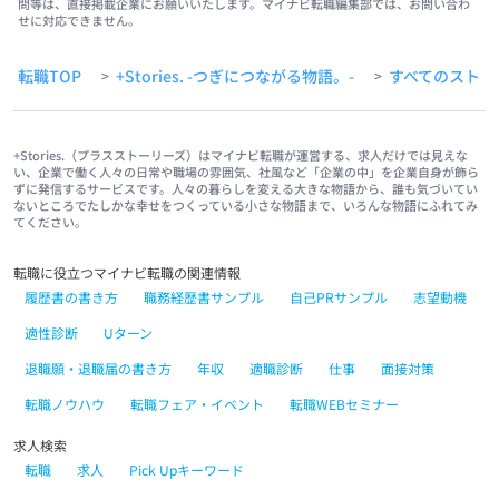
問等は、直接掲載企業にお願いいたします。マイナビ転職編集部では、お問い合わ
せに対応できません。
転職TOP
+Stories. -つぎにつながる物語。-
すべてのストー
>
>
+Stories.（プラスストーリーズ）はマイナビ転職が運営する、求人だけでは見えな
い、企業で働く人々の日常や職場の雰囲気、社風など「企業の中」を企業自身が飾ら
ずに発信するサービスです。人々の暮らしを変える大きな物語から、誰も気づいてい
ないところでたしかな幸せをつくっている小さな物語まで、いろんな物語にふれてみ
てください。
転職に役立つマイナビ転職の関連情報
履歴書の書き方
職務経歴書サンプル
自己PRサンプル
志望動機
適性診断
Uターン
退職願・退職届の書き方
年収
適職診断
仕事
面接対策
転職ノウハウ
転職フェア・イベント
転職WEBセミナー
求人検索
転職
求人
Pick Upキーワード