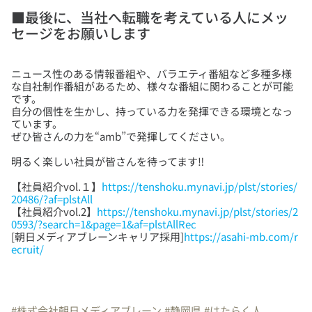
■最後に、当社へ転職を考えている人にメッ
セージをお願いします
ニュース性のある情報番組や、バラエティ番組など多種多様
な自社制作番組があるため、様々な番組に関わることが可能
です。
自分の個性を生かし、持っている力を発揮できる環境となっ
ています。
【社員紹介vol.１】
https://tenshoku.mynavi.jp/plst/stories/
20486/?af=plstAll
【社員紹介vol.2】
https://tenshoku.mynavi.jp/plst/stories/2
0593/?search=1&page=1&af=plstAllRec
[朝日メディアブレーンキャリア採用]
https://asahi-mb.com/r
ecruit/
#株式会社朝日メディアブレーン
#静岡県
#はたらく人