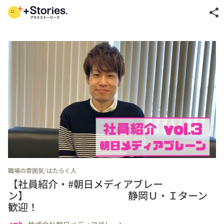
share
/
職場の雰囲気
はたらく人
【社員紹介・#朝日メディアブレー
ン】 静岡Ｕ・Ｉターン
歓迎！