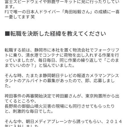
富士スピードウェイや鈴鹿サーキットに見に行ったりしてい
ます。
F1で唯一の日本人ドライバー「角田裕毅さん」の成績に一喜
■転職を決断した経緯を教えてください
転職する前は、静岡市に本社を置く物流会社でフォークリフ
トに乗り、清水港でコンテナに荷物を出し入れする作業を行
っていましたが、毎日毎日、同じ作業の繰り返しで「このま
そんな時、たまたま静岡朝日テレビの報道カメラマンアシス
タントのアルバイトの募集があったので、即、応募しまし
袴田事件の再審開始決定で袴田巌さんが、東京拘置所から出
てくるところや、
長野県の御嶽山噴火災害の現場にも同行させてもらったり
そんな中、朝日メディアブレーンから誘ってもらい、２０１４
年に入社しました。