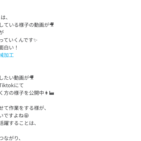
には、
している様子の動画が🎥
が
っていくんです✨
械加工
したい動画が🎥
ktokにて
せて作業をする様が、
いですよね🤩
活躍することは、
つながり、