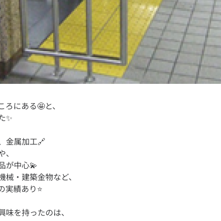
ころにある🤩と、
、金属加工🔗
や、
品が中心💫
機械・建築金物など、
興味を持ったのは、