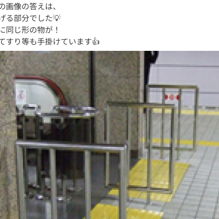
の画像の答えは、
げる部分でした💡
に同じ形の物が！