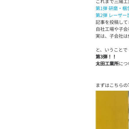
第1弾 研磨・梱
第2弾 レーザ
記事を投稿して
自社工場や子会
第3弾！！
太田工業所
につ