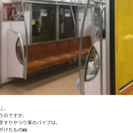
に、
使うのですが、
手すりやつり革のパイプは、
がけたもの📸