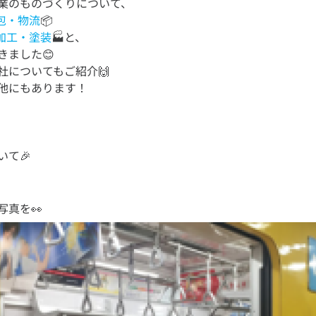
包・物流
ー加工・塗装
🏭と、
きました😊
社についてもご紹介🙌
いて🎉