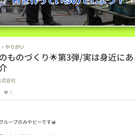
事・やりがい
のものづくり🌟第3弾/実は身近にあ
介
株式会社
1