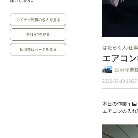
願いします。
マイナビ転職の求人を見る
会社HPを見る
はたらく人
仕
/
採用情報ページを見る
エアコン
国分産業
2025-02-19 16:27
本日の作業👨‍🏭