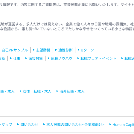
ル情報です。内容に関するご質問等は、直接掲載企業にお願いいたします。マイナ
イナビ転職が運営する、求人だけでは見えない、企業で働く人々の日常や職場の雰囲気
きな物語から、誰も気づいていないところでたしかな幸せをつくっている小さな物語
自己PRサンプル
志望動機
適性診断
Uターン
診断
仕事
面接対策
転職ノウハウ
転職フェア・イベント
転職
転職・求人
女性 転職・求人
海外転職・求人
トマップ
問い合わせ
求人掲載の問い合わせ<企業様向け>
Human C