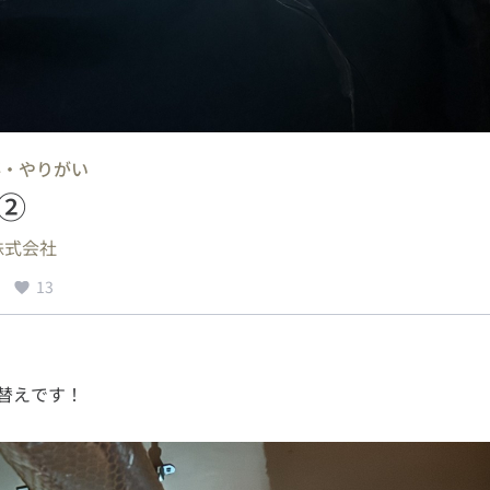
事・やりがい
②
株式会社
13