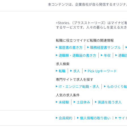
本コンテンツは、企業各社が自ら発信するオリジナ
+Stories.（プラスストーリーズ）はマ
するサービスです。人々の暮らしを変える大
転職に役立つマイナビ転職の関連情報
履歴書の書き方
職務経歴書サンプル
退職願・退職届の書き方
年収
適職
求人検索
転職
求人
Pick Upキーワード
専門サイトで求人を探す
IT・エンジニア転職・求人
ものづくり
人気の求人条件
未経験
土日休み
英語を扱う求人
会員規約
個人情報の取り扱い
サイ