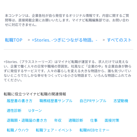
本コンテンツは、企業各社が自ら発信するオリジナル情報です。内容に関するご質
問等は、直接掲載企業にお願いいたします。マイナビ転職編集部では、お問い合わ
せに対応できません。
転職TOP
+Stories. -つぎにつながる物語。-
すべてのストー
>
>
+Stories.（プラスストーリーズ）はマイナビ転職が運営する、求人だけでは見えな
い、企業で働く人々の日常や職場の雰囲気、社風など「企業の中」を企業自身が飾ら
ずに発信するサービスです。人々の暮らしを変える大きな物語から、誰も気づいてい
ないところでたしかな幸せをつくっている小さな物語まで、いろんな物語にふれてみ
てください。
転職に役立つマイナビ転職の関連情報
履歴書の書き方
職務経歴書サンプル
自己PRサンプル
志望動機
適性診断
Uターン
退職願・退職届の書き方
年収
適職診断
仕事
面接対策
転職ノウハウ
転職フェア・イベント
転職WEBセミナー