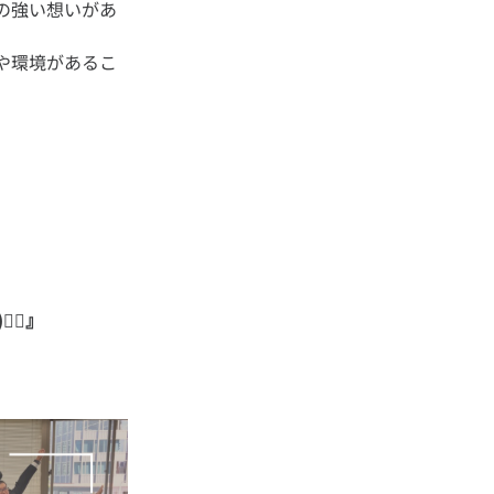
の強い想いがあ
や環境があるこ
🔥』
