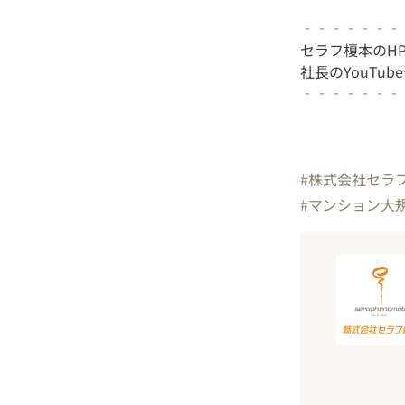
‐‐‐‐‐‐‐
セラフ榎本のH
社長のYouTu
‐‐‐‐‐‐‐
#株式会社セラ
#マンション大