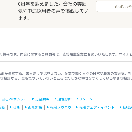
0周年を迎えました。会社の雰囲
YouTube
気や中途採用者の声を掲載してい
ます。
ル情報です。内容に関するご質問等は、直接掲載企業にお願いいたします。マイナ
イナビ転職が運営する、求人だけでは見えない、企業で働く人々の日常や職場の雰囲気
きな物語から、誰も気づいていないところでたしかな幸せをつくっている小さな物語
自己PRサンプル
志望動機
適性診断
Uターン
診断
仕事
面接対策
転職ノウハウ
転職フェア・イベント
転職