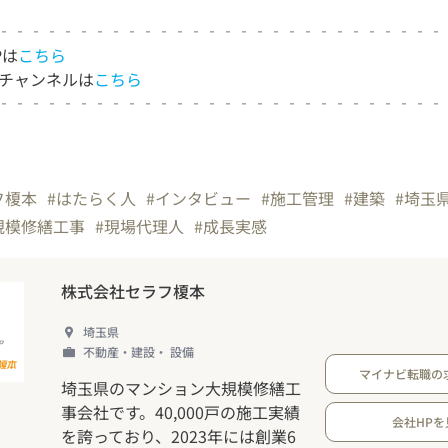
‐‐‐‐‐‐‐‐‐‐‐‐‐‐‐‐‐‐‐‐‐‐‐‐‐‐‐‐
Pは
こちら
beチャンネルは
こちら
‐‐‐‐‐‐‐‐‐‐‐‐‐‐‐‐‐‐‐‐‐‐‐‐‐‐‐‐
フ榎本
#はたらく人
#インタビュー
#施工管理
#建築
#埼玉
規模修繕工事
#現場代理人
#成長実感
株式会社セラフ榎本
埼玉県
不動産・建設・ 設備
マイナビ転職の
埼玉県のマンション大規模修繕工
事会社です。40,000戸の施工実績
会社HPを
を誇っており、2023年には創業6