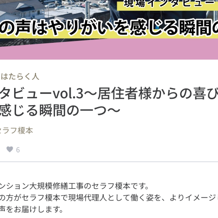
はたらく人
/
タビューvol.3～居住者様からの喜
感じる瞬間の一つ～
セラフ榎本
6
ンション大規模修繕工事のセラフ榎本です。
の方がセラフ榎本で現場代理人として働く姿を、よりイメージ