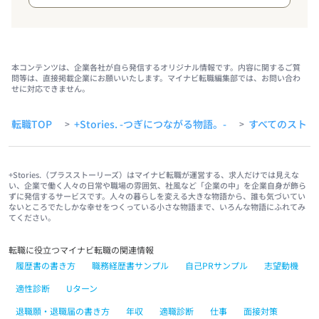
本コンテンツは、企業各社が自ら発信するオリジナル情報です。内容に関するご質
問等は、直接掲載企業にお願いいたします。マイナビ転職編集部では、お問い合わ
せに対応できません。
転職TOP
+Stories. -つぎにつながる物語。-
すべてのストー
>
>
+Stories.（プラスストーリーズ）はマイナビ転職が運営する、求人だけでは見えな
い、企業で働く人々の日常や職場の雰囲気、社風など「企業の中」を企業自身が飾ら
ずに発信するサービスです。人々の暮らしを変える大きな物語から、誰も気づいてい
ないところでたしかな幸せをつくっている小さな物語まで、いろんな物語にふれてみ
てください。
転職に役立つマイナビ転職の関連情報
履歴書の書き方
職務経歴書サンプル
自己PRサンプル
志望動機
適性診断
Uターン
退職願・退職届の書き方
年収
適職診断
仕事
面接対策