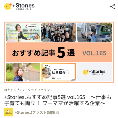
share
/
はたらく人
ワークライフバランス
+Stories.おすすめ記事5選 vol.165 ～仕事も
子育ても両立！ ワーママが活躍する企業～
+Stories.(プラスト)編集部