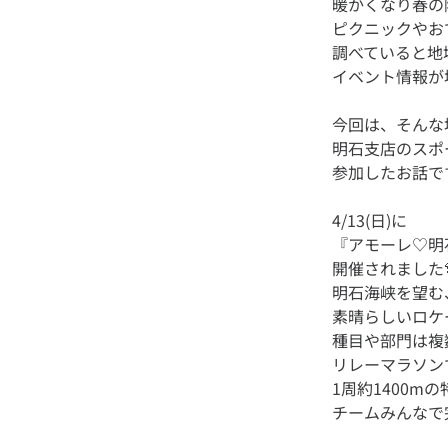
暖かくなり春の
ピクニックやお
調べていると地
今回は、そんな
明石支店のスポ
4/13(日)に
『アモーレ♡明
開催されました
明石海峡を望む
素晴らしいロケ
種目や部門は複数あ
リレーマラソン
1周約1400m