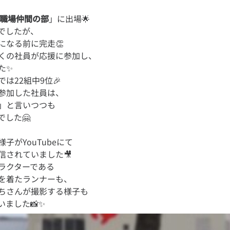
 職場仲間の部
」に出場🌟
でしたが、
になる前に完走👏
くの社員が応援に参加し、
た✨
は22組中9位🎉
参加した社員は、
」と言いつつも
子がYouTubeにて
信されていました🎥
ラクターである
を着たランナーも、
ちさんが撮影する様子も