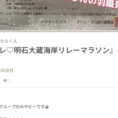
はたらく人
レ♡明石大蔵海岸リレーマラソン』
株式会社
2