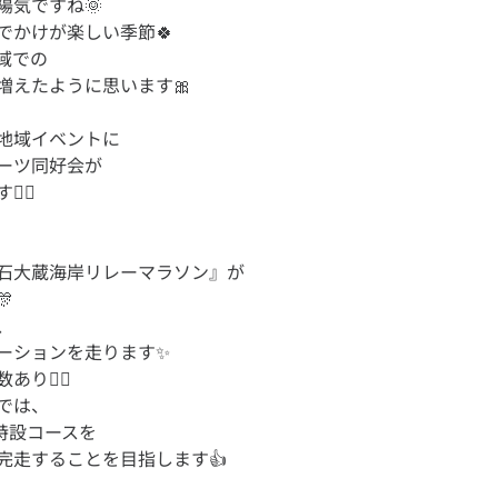
陽気ですね🌞
でかけが楽しい季節🍀
域での
地域イベントに
ーツ同好会が
石大蔵海岸リレーマラソン』が

、
ーションを走ります✨
り🙆‍♀️
では、
の特設コースを