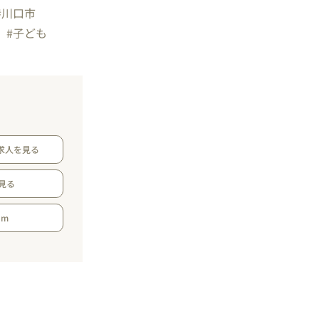
#川口市
#子ども
求人を見る
見る
am