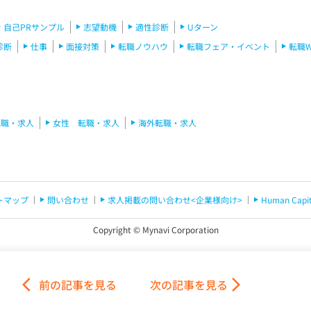
自己PRサンプル
志望動機
適性診断
Uターン
診断
仕事
面接対策
転職ノウハウ
転職フェア・イベント
転職
転職・求人
女性 転職・求人
海外転職・求人
トマップ
問い合わせ
求人掲載の問い合わせ<企業様向け>
Human C
Copyright © Mynavi Corporation
arrow_back_ios
前の記事
を見る
次の記事
を見る
arrow_forward_ios