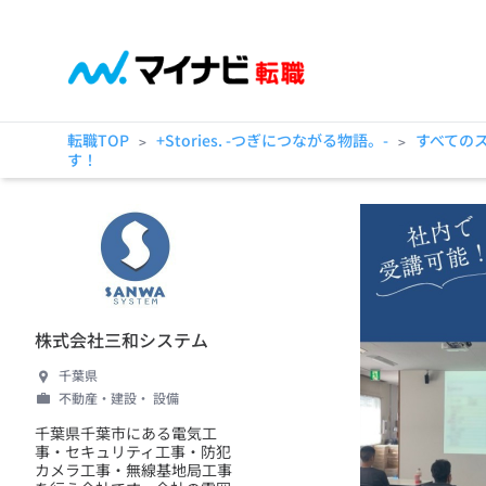
転職TOP
+Stories. -つぎにつながる物語。-
すべての
>
>
す！
株式会社三和システム
千葉県
不動産・建設・ 設備
千葉県千葉市にある電気工
事・セキュリティ工事・防犯
カメラ工事・無線基地局工事