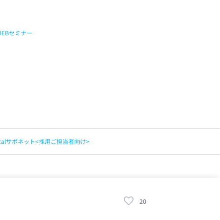
WEBセミナー
apitalサポネット<採用ご担当者向け>
20