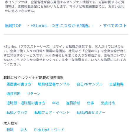
本コンテンツは、企業各社が自ら発信するオリジナル情報です。内容に関するご質
問等は、直接掲載企業にお願いいたします。マイナビ転職編集部では、お問い合わ
せに対応できません。
転職TOP
+Stories. -つぎにつながる物語。-
すべてのストー
>
>
+Stories.（プラスストーリーズ）はマイナビ転職が運営する、求人だけでは見えな
い、企業で働く人々の日常や職場の雰囲気、社風など「企業の中」を企業自身が飾ら
ずに発信するサービスです。人々の暮らしを変える大きな物語から、誰も気づいてい
ないところでたしかな幸せをつくっている小さな物語まで、いろんな物語にふれてみ
てください。
転職に役立つマイナビ転職の関連情報
履歴書の書き方
職務経歴書サンプル
自己PRサンプル
志望動機
適性診断
Uターン
退職願・退職届の書き方
年収
適職診断
仕事
面接対策
転職ノウハウ
転職フェア・イベント
転職WEBセミナー
求人検索
転職
求人
Pick Upキーワード