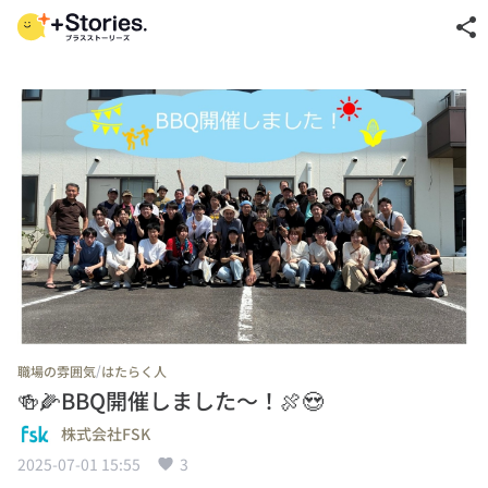
share
/
職場の雰囲気
はたらく人
🍻🌽BBQ開催しました～！🍖😍
株式会社FSK
2025-07-01 15:55
3