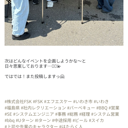
次はどんなイベントを企画しようかな～と
ではでは！また投稿しますっ🤗
#株式会社FSK
#FSK
#エフエスケー
#いわき市
#いわき
#福島県
#社内レクリエーション
#バーベキュー
#BBQ
#営業
#SE
#システムエンジニア
#事務
#総務
#経理
#システム営業
#bbq
#Uターン
#Iターン
#中途採用
#ビール
#スイカ
#上司や先輩のキャラクター
#はたらく人