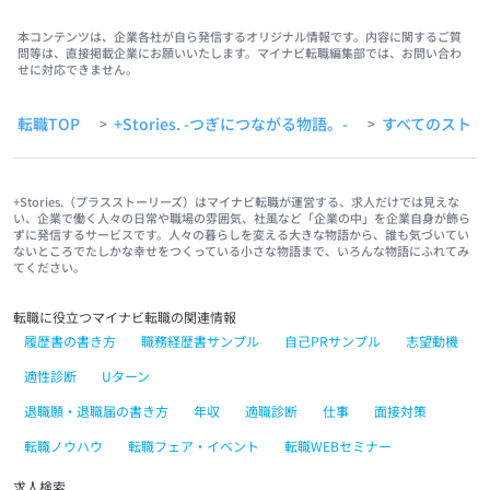
本コンテンツは、企業各社が自ら発信するオリジナル情報です。内容に関するご質
問等は、直接掲載企業にお願いいたします。マイナビ転職編集部では、お問い合わ
せに対応できません。
転職TOP
+Stories. -つぎにつながる物語。-
すべてのストー
>
>
+Stories.（プラスストーリーズ）はマイナビ転職が運営する、求人だけでは見えな
い、企業で働く人々の日常や職場の雰囲気、社風など「企業の中」を企業自身が飾ら
ずに発信するサービスです。人々の暮らしを変える大きな物語から、誰も気づいてい
ないところでたしかな幸せをつくっている小さな物語まで、いろんな物語にふれてみ
てください。
転職に役立つマイナビ転職の関連情報
履歴書の書き方
職務経歴書サンプル
自己PRサンプル
志望動機
適性診断
Uターン
退職願・退職届の書き方
年収
適職診断
仕事
面接対策
転職ノウハウ
転職フェア・イベント
転職WEBセミナー
求人検索