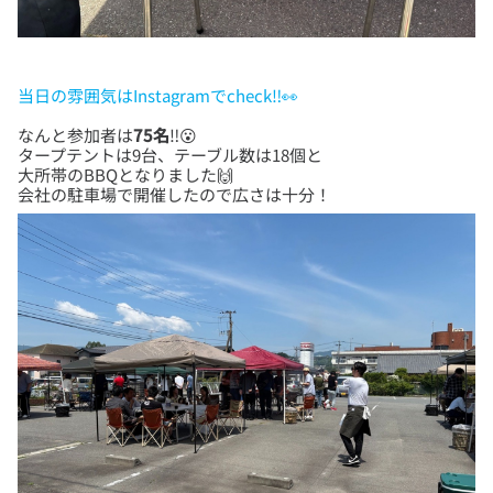
当日の雰囲気はInstagramでcheck‼👀
なんと参加者は
75名
‼😮
タープテントは9台、テーブル数は18個と
大所帯のBBQとなりました🙌