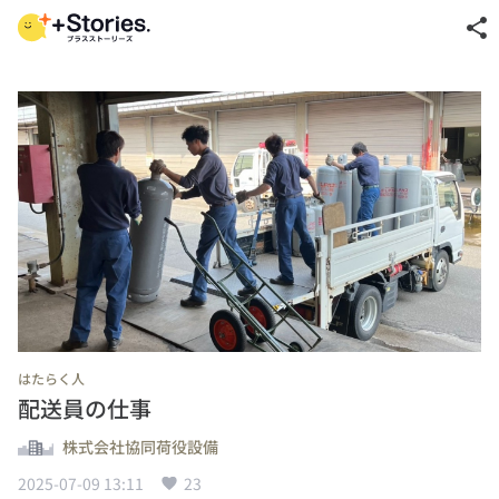
share
はたらく人
配送員の仕事
株式会社協同荷役設備
2025-07-09 13:11
23