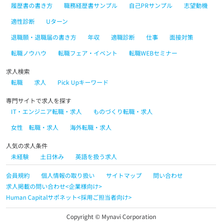
履歴書の書き方
職務経歴書サンプル
自己PRサンプル
志望動機
適性診断
Uターン
退職願・退職届の書き方
年収
適職診断
仕事
面接対策
転職ノウハウ
転職フェア・イベント
転職WEBセミナー
求人検索
転職
求人
Pick Upキーワード
専門サイトで求人を探す
IT・エンジニア転職・求人
ものづくり転職・求人
女性 転職・求人
海外転職・求人
人気の求人条件
未経験
土日休み
英語を扱う求人
会員規約
個人情報の取り扱い
サイトマップ
問い合わせ
求人掲載の問い合わせ<企業様向け>
Human Capitalサポネット<採用ご担当者向け>
Copyright © Mynavi Corporation