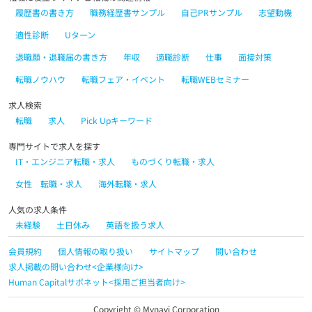
履歴書の書き方
職務経歴書サンプル
自己PRサンプル
志望動機
適性診断
Uターン
退職願・退職届の書き方
年収
適職診断
仕事
面接対策
転職ノウハウ
転職フェア・イベント
転職WEBセミナー
求人検索
転職
求人
Pick Upキーワード
専門サイトで求人を探す
IT・エンジニア転職・求人
ものづくり転職・求人
女性 転職・求人
海外転職・求人
人気の求人条件
未経験
土日休み
英語を扱う求人
会員規約
個人情報の取り扱い
サイトマップ
問い合わせ
求人掲載の問い合わせ<企業様向け>
Human Capitalサポネット<採用ご担当者向け>
Copyright © Mynavi Corporation