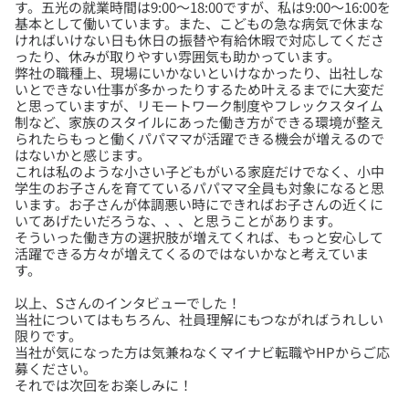
す。五光の就業時間は9:00～18:00ですが、私は9:00～16:00を
基本として働いています。また、こどもの急な病気で休まな
ければいけない日も休日の振替や有給休暇で対応してくださ
ったり、休みが取りやすい雰囲気も助かっています。
弊社の職種上、現場にいかないといけなかったり、出社しな
いとできない仕事が多かったりするため叶えるまでに大変だ
と思っていますが、リモートワーク制度やフレックスタイム
制など、家族のスタイルにあった働き方ができる環境が整え
られたらもっと働くパパママが活躍できる機会が増えるので
はないかと感じます。
これは私のような小さい子どもがいる家庭だけでなく、小中
学生のお子さんを育てているパパママ全員も対象になると思
います。お子さんが体調悪い時にできればお子さんの近くに
いてあげたいだろうな、、、と思うことがあります。
そういった働き方の選択肢が増えてくれば、もっと安心して
活躍できる方々が増えてくるのではないかなと考えていま
以上、Sさんのインタビューでした！
当社についてはもちろん、社員理解にもつながればうれしい
限りです。
当社が気になった方は気兼ねなくマイナビ転職やHPからご応
募ください。
それでは次回をお楽しみに！