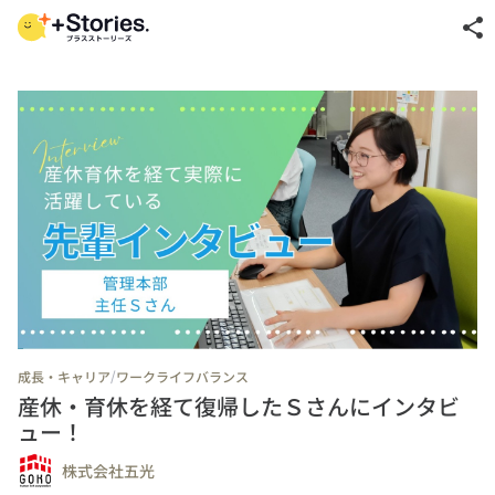
share
/
成長・キャリア
ワークライフバランス
産休・育休を経て復帰したＳさんにインタビ
ュー！
株式会社五光