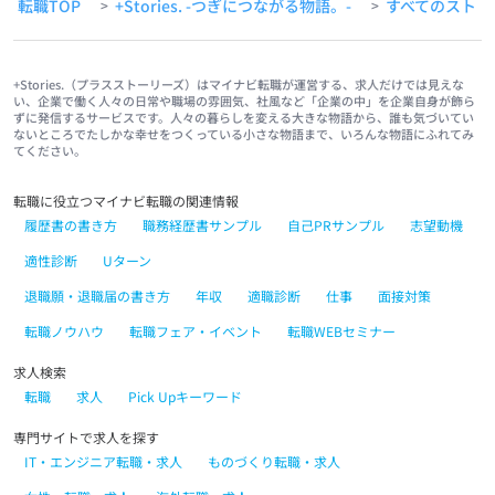
転職TOP
+Stories. -つぎにつながる物語。-
すべてのストー
>
>
+Stories.（プラスストーリーズ）はマイナビ転職が運営する、求人だけでは見えな
い、企業で働く人々の日常や職場の雰囲気、社風など「企業の中」を企業自身が飾ら
ずに発信するサービスです。人々の暮らしを変える大きな物語から、誰も気づいてい
ないところでたしかな幸せをつくっている小さな物語まで、いろんな物語にふれてみ
てください。
転職に役立つマイナビ転職の関連情報
履歴書の書き方
職務経歴書サンプル
自己PRサンプル
志望動機
適性診断
Uターン
退職願・退職届の書き方
年収
適職診断
仕事
面接対策
転職ノウハウ
転職フェア・イベント
転職WEBセミナー
求人検索
転職
求人
Pick Upキーワード
専門サイトで求人を探す
IT・エンジニア転職・求人
ものづくり転職・求人