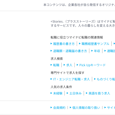
本コンテンツは、企業各社が自ら発信するオリジナ
+Stories.（プラスストーリーズ）はマ
するサービスです。人々の暮らしを変える大
転職に役立つマイナビ転職の関連情報
履歴書の書き方
職務経歴書サンプル
退職願・退職届の書き方
年収
適職
求人検索
転職
求人
Pick Upキーワード
専門サイトで求人を探す
IT・エンジニア転職・求人
ものづくり
人気の求人条件
未経験
土日休み
英語を扱う求人
会員規約
個人情報の取り扱い
サイ