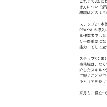
これまで8回に
き方について解
ステップ2：本
RPAやAIの
る作業者ではな
り一層重要にな
ステップ3：ま
事務職は、なく
介したスキルや
て輝くことがで
来月も、役立つ