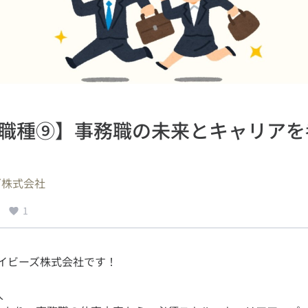
職種⑨】事務職の未来とキャリアを
ズ株式会社
1
入