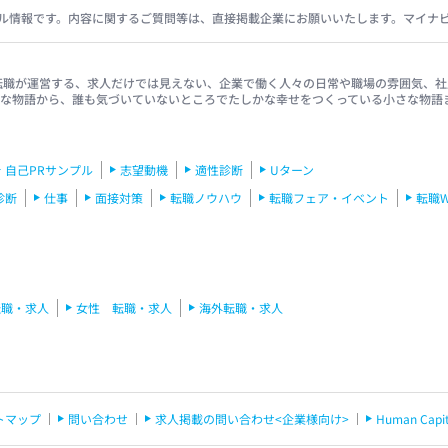
ル情報です。内容に関するご質問等は、直接掲載企業にお願いいたします。マイナ
イナビ転職が運営する、求人だけでは見えない、企業で働く人々の日常や職場の雰囲気
きな物語から、誰も気づいていないところでたしかな幸せをつくっている小さな物語
自己PRサンプル
志望動機
適性診断
Uターン
診断
仕事
面接対策
転職ノウハウ
転職フェア・イベント
転職
転職・求人
女性 転職・求人
海外転職・求人
トマップ
問い合わせ
求人掲載の問い合わせ<企業様向け>
Human C