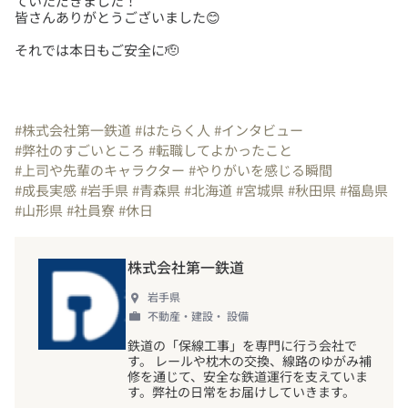
ていただきました！
それでは本日もご安全に🫡
#株式会社第一鉄道
#はたらく人
#インタビュー
#弊社のすごいところ
#転職してよかったこと
#上司や先輩のキャラクター
#やりがいを感じる瞬間
#成長実感
#岩手県
#青森県
#北海道
#宮城県
#秋田県
#福島県
#山形県
#社員寮
#休日
株式会社第一鉄道
岩手県
不動産・建設・ 設備
鉄道の「保線工事」を専門に行う会社で
す。 レールや枕木の交換、線路のゆがみ補
修を通じて、安全な鉄道運行を支えていま
す。弊社の日常をお届けしていきます。