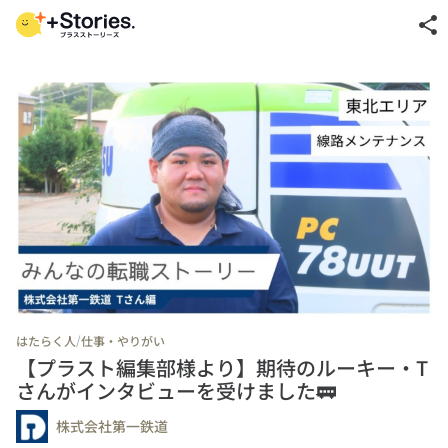
share
/
はたらく人
仕事・やりがい
【プラスト編集部様より】期待のルーキー・T
さんがインタビューを受けました🚃
株式会社第一鉄道