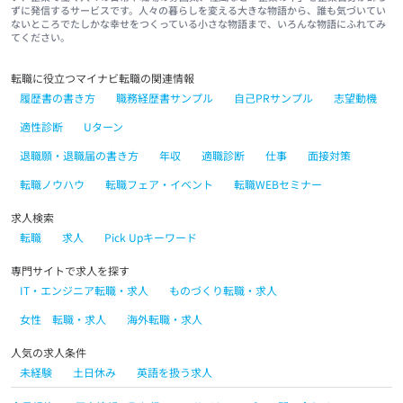
ずに発信するサービスです。人々の暮らしを変える大きな物語から、誰も気づいてい
ないところでたしかな幸せをつくっている小さな物語まで、いろんな物語にふれてみ
てください。
転職に役立つマイナビ転職の関連情報
履歴書の書き方
職務経歴書サンプル
自己PRサンプル
志望動機
適性診断
Uターン
退職願・退職届の書き方
年収
適職診断
仕事
面接対策
転職ノウハウ
転職フェア・イベント
転職WEBセミナー
求人検索
転職
求人
Pick Upキーワード
専門サイトで求人を探す
IT・エンジニア転職・求人
ものづくり転職・求人
女性 転職・求人
海外転職・求人
人気の求人条件
未経験
土日休み
英語を扱う求人