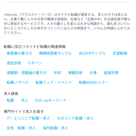
+Stories.（プラスストーリーズ）はマイナビ転職が運営する、求人だけでは見えな
い、企業で働く人々の日常や職場の雰囲気、社風など「企業の中」を企業自身が飾ら
ずに発信するサービスです。人々の暮らしを変える大きな物語から、誰も気づいてい
ないところでたしかな幸せをつくっている小さな物語まで、いろんな物語にふれてみ
てください。
転職に役立つマイナビ転職の関連情報
履歴書の書き方
職務経歴書サンプル
自己PRサンプル
志望動機
適性診断
Uターン
退職願・退職届の書き方
年収
適職診断
仕事
面接対策
転職ノウハウ
転職フェア・イベント
転職WEBセミナー
求人検索
転職
求人
Pick Upキーワード
専門サイトで求人を探す
IT・エンジニア転職・求人
ものづくり転職・求人
女性 転職・求人
海外転職・求人