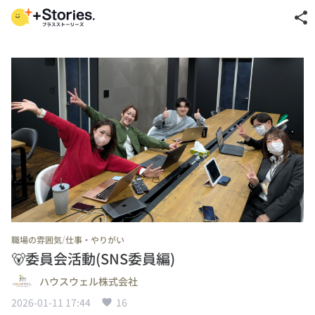
share
/
職場の雰囲気
仕事・やりがい
🐻委員会活動(SNS委員編)
ハウスウェル株式会社
2026-01-11 17:44
16