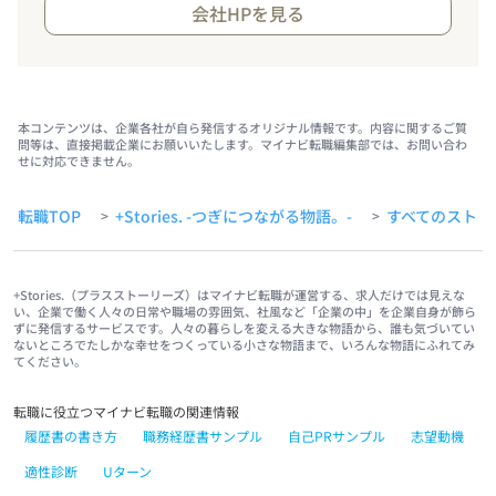
会社HPを見る
本コンテンツは、企業各社が自ら発信するオリジナル情報です。内容に関するご質
問等は、直接掲載企業にお願いいたします。マイナビ転職編集部では、お問い合わ
せに対応できません。
転職TOP
+Stories. -つぎにつながる物語。-
すべてのストー
>
>
+Stories.（プラスストーリーズ）はマイナビ転職が運営する、求人だけでは見えな
い、企業で働く人々の日常や職場の雰囲気、社風など「企業の中」を企業自身が飾ら
ずに発信するサービスです。人々の暮らしを変える大きな物語から、誰も気づいてい
ないところでたしかな幸せをつくっている小さな物語まで、いろんな物語にふれてみ
てください。
転職に役立つマイナビ転職の関連情報
履歴書の書き方
職務経歴書サンプル
自己PRサンプル
志望動機
適性診断
Uターン