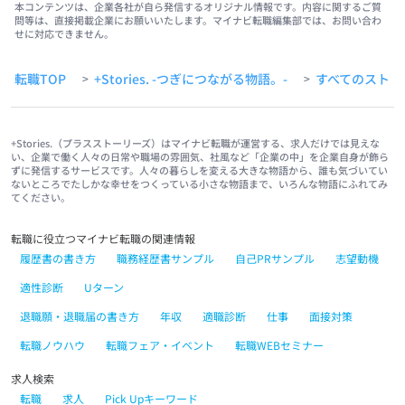
本コンテンツは、企業各社が自ら発信するオリジナル情報です。内容に関するご質
問等は、直接掲載企業にお願いいたします。マイナビ転職編集部では、お問い合わ
せに対応できません。
転職TOP
+Stories. -つぎにつながる物語。-
すべてのストー
>
>
+Stories.（プラスストーリーズ）はマイナビ転職が運営する、求人だけでは見えな
い、企業で働く人々の日常や職場の雰囲気、社風など「企業の中」を企業自身が飾ら
ずに発信するサービスです。人々の暮らしを変える大きな物語から、誰も気づいてい
ないところでたしかな幸せをつくっている小さな物語まで、いろんな物語にふれてみ
てください。
転職に役立つマイナビ転職の関連情報
履歴書の書き方
職務経歴書サンプル
自己PRサンプル
志望動機
適性診断
Uターン
退職願・退職届の書き方
年収
適職診断
仕事
面接対策
転職ノウハウ
転職フェア・イベント
転職WEBセミナー
求人検索
転職
求人
Pick Upキーワード