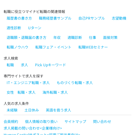
転職に役立つマイナビ転職の関連情報
履歴書の書き方
職務経歴書サンプル
自己PRサンプル
志望動機
適性診断
Uターン
退職願・退職届の書き方
年収
適職診断
仕事
面接対策
転職ノウハウ
転職フェア・イベント
転職WEBセミナー
求人検索
転職
求人
Pick Upキーワード
専門サイトで求人を探す
IT・エンジニア転職・求人
ものづくり転職・求人
女性 転職・求人
海外転職・求人
人気の求人条件
未経験
土日休み
英語を扱う求人
会員規約
個人情報の取り扱い
サイトマップ
問い合わせ
求人掲載の問い合わせ<企業様向け>
Human Capitalサポネット<採用ご担当者向け>