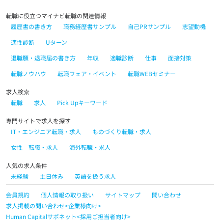
転職に役立つマイナビ転職の関連情報
履歴書の書き方
職務経歴書サンプル
自己PRサンプル
志望動機
適性診断
Uターン
退職願・退職届の書き方
年収
適職診断
仕事
面接対策
転職ノウハウ
転職フェア・イベント
転職WEBセミナー
求人検索
転職
求人
Pick Upキーワード
専門サイトで求人を探す
IT・エンジニア転職・求人
ものづくり転職・求人
女性 転職・求人
海外転職・求人
人気の求人条件
未経験
土日休み
英語を扱う求人
会員規約
個人情報の取り扱い
サイトマップ
問い合わせ
求人掲載の問い合わせ<企業様向け>
Human Capitalサポネット<採用ご担当者向け>