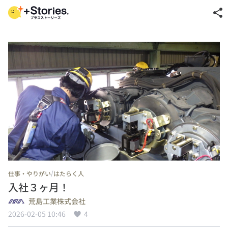
share
/
仕事・やりがい
はたらく人
入社３ヶ月！
荒島工業株式会社
2026-02-05 10:46
4