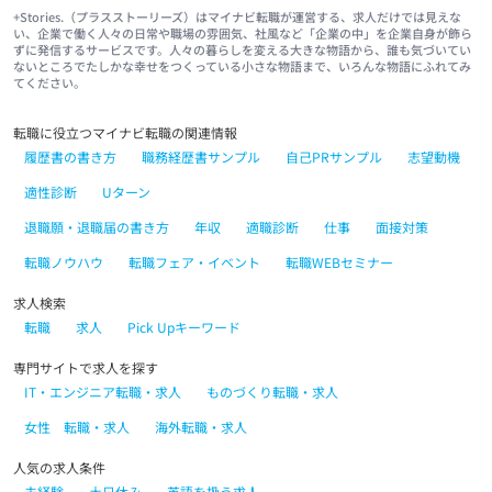
+Stories.（プラスストーリーズ）はマイナビ転職が運営する、求人だけでは見えな
い、企業で働く人々の日常や職場の雰囲気、社風など「企業の中」を企業自身が飾ら
ずに発信するサービスです。人々の暮らしを変える大きな物語から、誰も気づいてい
ないところでたしかな幸せをつくっている小さな物語まで、いろんな物語にふれてみ
てください。
転職に役立つマイナビ転職の関連情報
履歴書の書き方
職務経歴書サンプル
自己PRサンプル
志望動機
適性診断
Uターン
退職願・退職届の書き方
年収
適職診断
仕事
面接対策
転職ノウハウ
転職フェア・イベント
転職WEBセミナー
求人検索
転職
求人
Pick Upキーワード
専門サイトで求人を探す
IT・エンジニア転職・求人
ものづくり転職・求人
女性 転職・求人
海外転職・求人
人気の求人条件
未経験
土日休み
英語を扱う求人